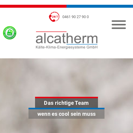
Skip
to
0461 90 27 90 0
content
Das richtige Team
wenn es cool sein muss